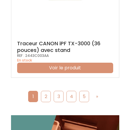
Traceur CANON iPF TX-3000 (36
pouces) avec stand
REF :
2443C003AA
En stock
Voir le produit
1
2
3
4
5