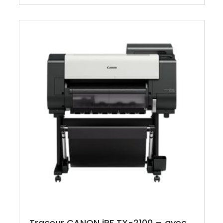
Traceur CANON iPF TX-2100 – avec