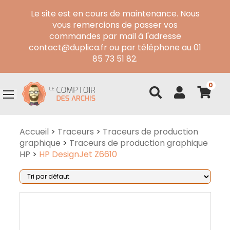
Le site est en cours de maintenance. Nous
vous remercions de passer vos
commandes par mail à l'adresse
contact@duplica.fr ou par téléphone au 01
85 73 51 82.
0
Accueil
>
Traceurs
>
Traceurs de production
graphique
>
Traceurs de production graphique
HP
>
HP DesignJet Z6610