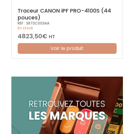
Traceur CANON iPF PRO-4100S (44
pouces)
REF :
3873C003AA
En stock
4823,50
€
HT
Voir le produit
RETROUVEZ TOUTES
LES MARQUES