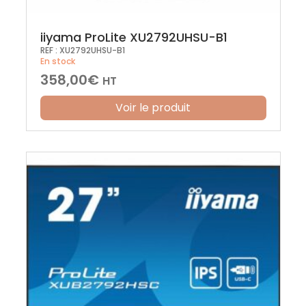
iiyama ProLite XU2792UHSU-B1
REF :
XU2792UHSU-B1
En stock
358,00
€
HT
Voir le produit