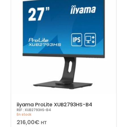
iiyama ProLite XUB2793HS-B4
REF :
XUB2793HS-B4
En stock
216,00
€
HT