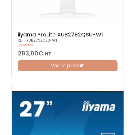
iiyama ProLite XUB2792QSU-W1
REF :
XUB2792QSU-W1
En stock
283,00
€
HT
Voir le produit