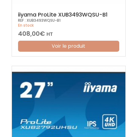
iiyama ProLite XUB3493WQSU-B1
REF :
XUB3493WQSU-B1
En stock
408,00
€
HT
Voir le produit