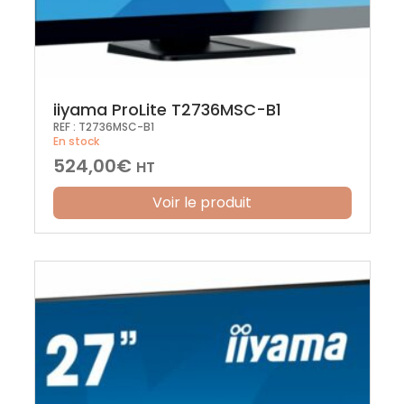
iiyama ProLite T2736MSC-B1
REF :
T2736MSC-B1
En stock
524,00
€
HT
Voir le produit