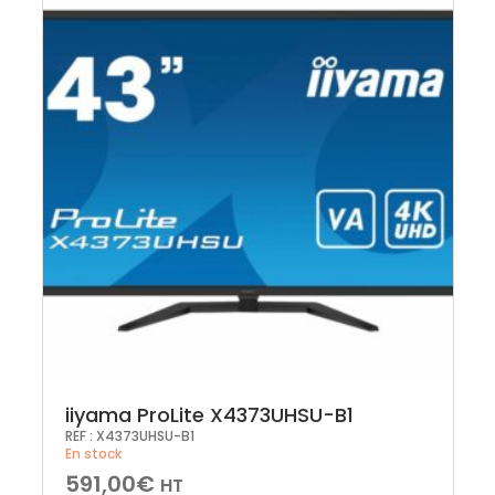
iiyama ProLite X4373UHSU-B1
REF :
X4373UHSU-B1
En stock
591,00
€
HT