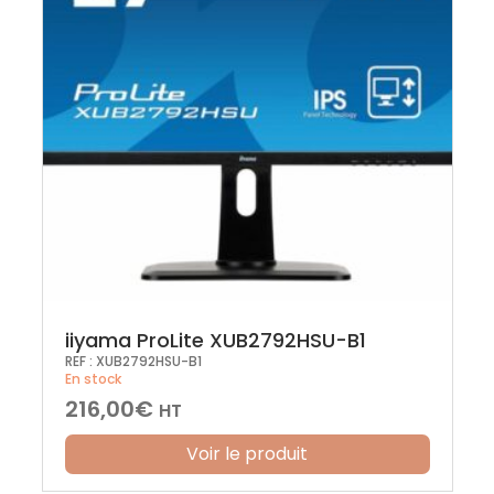
iiyama ProLite XUB2792HSU-B1
REF :
XUB2792HSU-B1
En stock
216,00
€
HT
Voir le produit