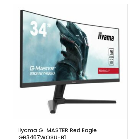
iiyama G-MASTER Red Eagle
GB3467WQSU-B1