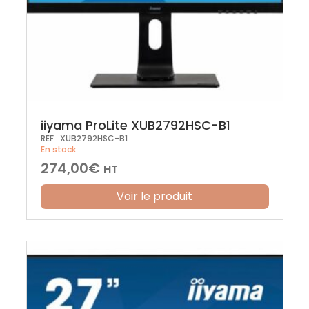
iiyama ProLite XUB2792HSC-B1
REF :
XUB2792HSC-B1
En stock
274,00
€
HT
Voir le produit