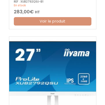
REF :
XUB2792QSU-B1
En stock
283,00
€
HT
Voir le produit