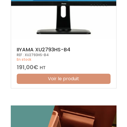
IIYAMA XU2793HS-B4
REF :
XU2793HS-B4
En stock
191,00
€
HT
Voir le produit