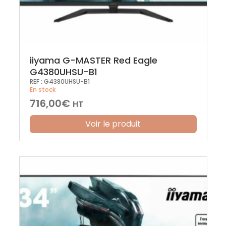
iiyama G-MASTER Red Eagle
G4380UHSU-B1
REF :
G4380UHSU-B1
En stock
716,00
€
HT
Voir le produit