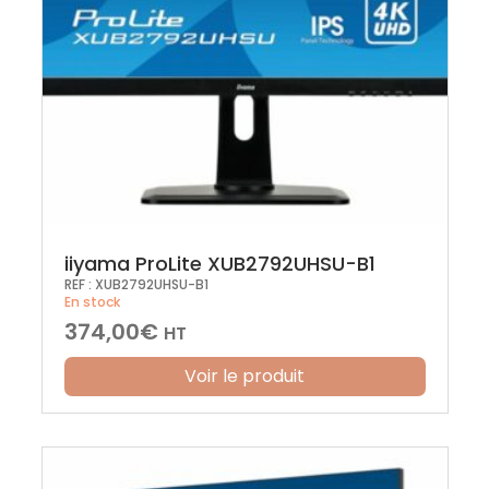
iiyama ProLite XUB2792UHSU-B1
REF :
XUB2792UHSU-B1
En stock
374,00
€
HT
Voir le produit