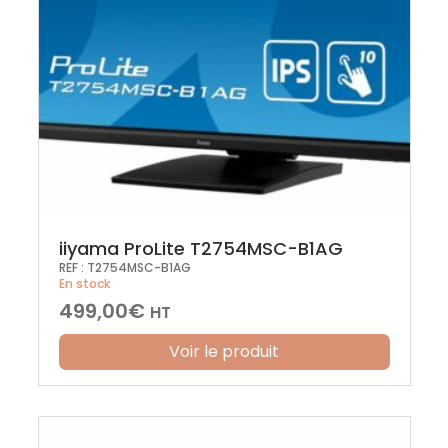
iiyama ProLite T2754MSC-B1AG
REF :
T2754MSC-B1AG
En stock
499,00
€
HT
Voir le produit