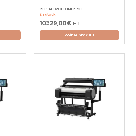
REF :
4602C003MFP-2B
En stock
10329,00
€
HT
Voir le produit