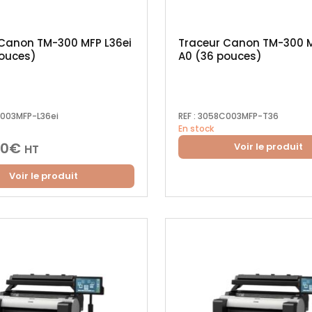
 Canon TM-300 MFP L36ei
Traceur Canon TM-300 
pouces)
A0 (36 pouces)
003MFP-L36ei
REF :
3058C003MFP-T36
En stock
00
€
Voir le produit
HT
Voir le produit