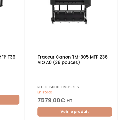
MFP T36
Traceur Canon TM-305 MFP Z36
AIO A0 (36 pouces)
REF :
3056C003MFP-Z36
En stock
7579,00
€
HT
Voir le produit