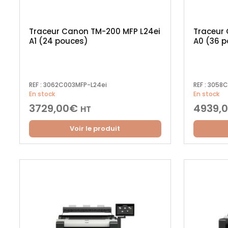
Traceur Canon TM-200 MFP L24ei
Traceur
A1 (24 pouces)
A0 (36 
REF :
3062C003MFP-L24ei
REF :
3058C
En stock
En stock
3729,00
€
4939,
HT
Voir le produit