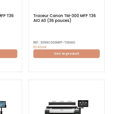
MFP T36
Traceur Canon TM-300 MFP T36
AIO A0 (36 pouces)
REF :
3058C003MFP-T36AIO
En stock
Voir le produit