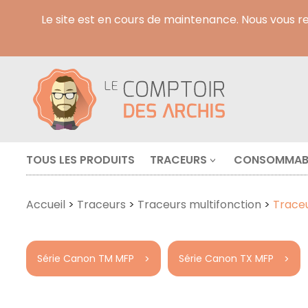
Le site est en cours de maintenance. Nous vous 
TOUS LES PRODUITS
TRACEURS
CONSOMMAB
Accueil
>
Traceurs
>
Traceurs multifonction
>
Traceu
Série Canon TM MFP
Série Canon TX MFP