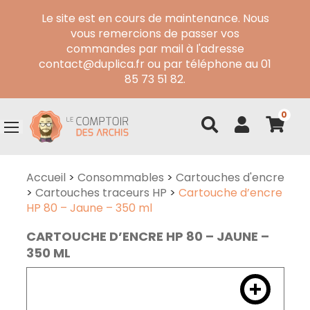
Le site est en cours de maintenance. Nous
vous remercions de passer vos
commandes par mail à l'adresse
contact@duplica.fr ou par téléphone au 01
85 73 51 82.
0
Accueil
>
Consommables
>
Cartouches d'encre
>
Cartouches traceurs HP
>
Cartouche d’encre
HP 80 – Jaune – 350 ml
CARTOUCHE D’ENCRE HP 80 – JAUNE –
350 ML