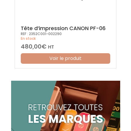
Tête d’impression CANON PF-06
REF :
2352C001-002290
En stock
480,00
€
HT
Voir le produit
RETROUVEZ TOUTES
LES MARQUES