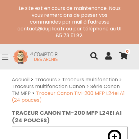
Le site est en cours de maintenance. Nous
vous remercions de passer vos
commandes par mail à l'adresse
contact@duplica.fr ou par téléphone au 01
85 73 51 82.
0
Accueil
>
Traceurs
>
Traceurs multifonction
>
Traceurs multifonction Canon
>
Série Canon
TM MFP
>
Traceur Canon TM-200 MFP L24ei A1
(24 pouces)
TRACEUR CANON TM-200 MFP L24EI A1
(24 POUCES)