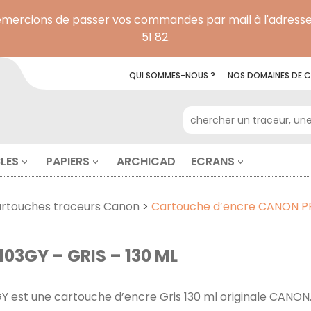
remercions de passer vos commandes par mail à l'adresse
51 82.
QUI SOMMES-NOUS ?
NOS
DOMAINES DE
C
RECHERCHE POUR :
LES
PAPIERS
ARCHICAD
ECRANS
rtouches traceurs Canon
>
Cartouche d’encre CANON PFI
3GY – GRIS – 130 ML
GY est une cartouche d’encre Gris 130 ml originale CANON