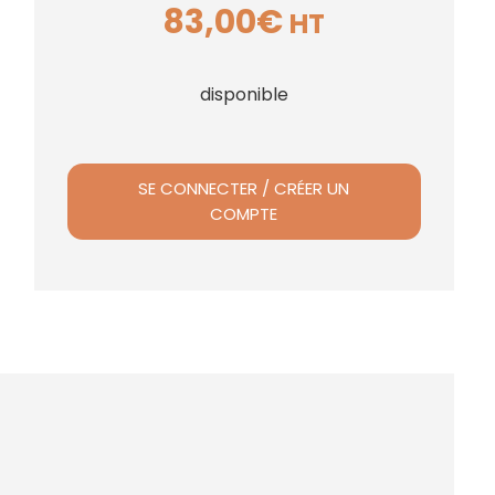
83,00
€
HT
disponible
SE CONNECTER / CRÉER UN
COMPTE