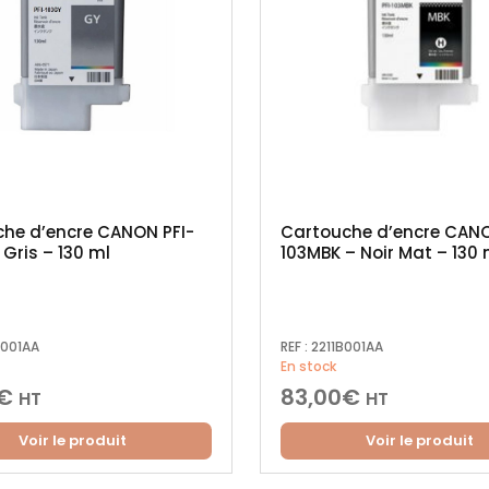
he d’encre CANON PFI-
Cartouche d’encre CANO
 Gris – 130 ml
103MBK – Noir Mat – 130 
B001AA
REF :
2211B001AA
En stock
€
83,00
€
HT
HT
Voir le produit
Voir le produit