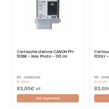
Cartouche d’encre CANON PFI-
Cartouc
103BK – Noir Photo – 130 ml
103GY –
REF :
2212B001AA
REF :
2213
En stock
En stock
83,00
€
83,00
HT
Voir le produit