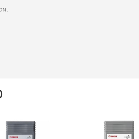
ON :
)