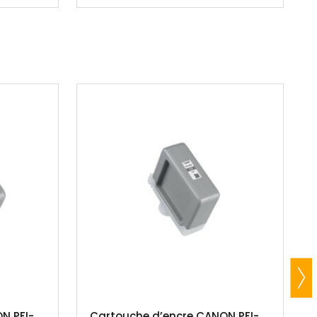
N PFI-
Cartouche d’encre CANON PFI-