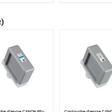
2)
he d’encre CANON PFI-
Cartouche d’encre CANO