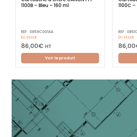
1100B – Bleu – 160 ml
1100C –
REF :
0859C001AA
REF :
0851
En stock
En stock
86,00
€
86,00
HT
Voir le produit