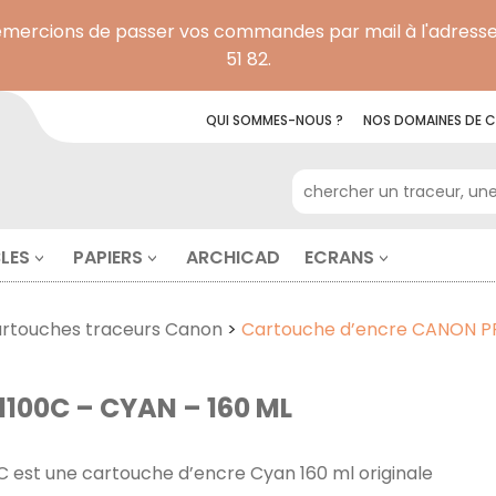
remercions de passer vos commandes par mail à l'adresse
51 82.
QUI SOMMES-NOUS ?
NOS
DOMAINES DE
C
RECHERCHE POUR :
LES
PAPIERS
ARCHICAD
ECRANS
rtouches traceurs Canon
>
Cartouche d’encre CANON PFI
100C – CYAN – 160 ML
0C est une cartouche d’encre Cyan 160 ml originale