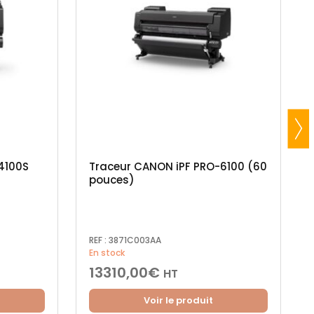
4100S
Traceur CANON iPF PRO-6100 (60
pouces)
REF :
3871C003AA
En stock
13310,00
€
HT
Voir le produit