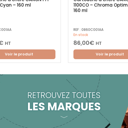
 Cyan – 160 ml
1100CO – Chroma Optimi
160 ml
C001AA
REF :
0860C001AA
En stock
€
86,00
€
HT
HT
Voir le produit
Voir le produit
RETROUVEZ TOUTES
LES MARQUES