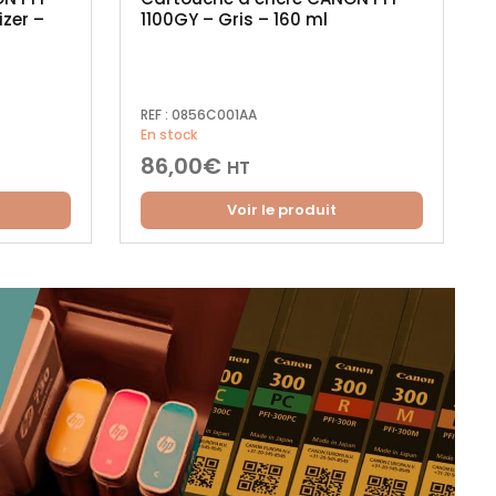
zer –
1100GY – Gris – 160 ml
REF :
0856C001AA
En stock
86,00
€
HT
Voir le produit