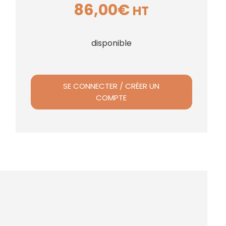
86,00
€
HT
disponible
SE CONNECTER / CRÉER UN
COMPTE