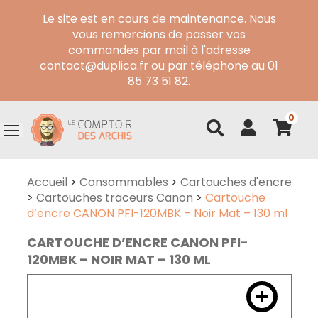
Le site est en cours de maintenance. Nous
vous remercions de passer vos
commandes par mail à l'adresse
contact@duplica.fr ou par téléphone au 01
85 73 51 82.
0
Accueil
>
Consommables
>
Cartouches d'encre
>
Cartouches traceurs Canon
>
Cartouche
d’encre CANON PFI-120MBK – Noir Mat – 130 ml
CARTOUCHE D’ENCRE CANON PFI-
120MBK – NOIR MAT – 130 ML