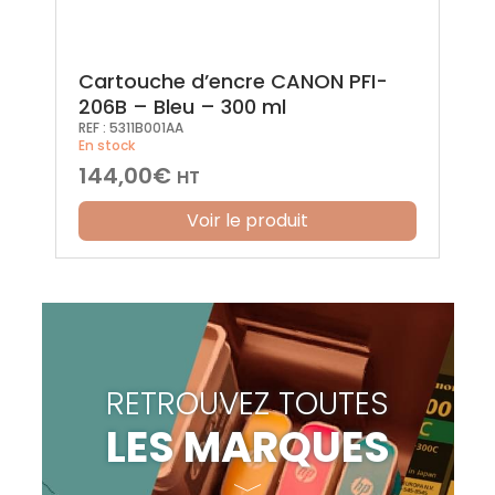
Cartouche d’encre CANON PFI-
206B – Bleu – 300 ml
REF :
5311B001AA
En stock
144,00
€
HT
Voir le produit
RETROUVEZ TOUTES
LES MARQUES