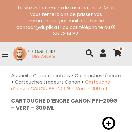
Le site est en cours de maintenance. Nous
vous remercions de passer vos
commandes par mail à l'adresse
contact@duplica.fr ou par téléphone au 01
85 73 51 82.
0
Accueil
>
Consommables
>
Cartouches d'encre
>
Cartouches traceurs Canon
>
Cartouche
d’encre CANON PFI-206G – Vert – 300 ml
CARTOUCHE D’ENCRE CANON PFI-206G
– VERT – 300 ML