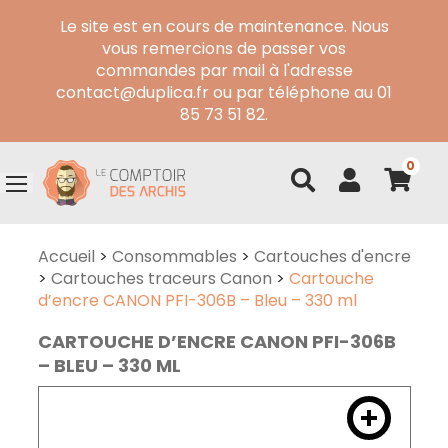
Le site est en cours de maintenance. Nous
vous remercions de passer vos
commandes par mail à l'adresse
contact@duplica.fr ou par téléphone au 01
85 73 51 82.
0
Accueil
>
Consommables
>
Cartouches d'encre
>
Cartouches traceurs Canon
>
Cartouche
d’encre CANON PFI-306B – Bleu – 330 ml
CARTOUCHE D’ENCRE CANON PFI-306B
– BLEU – 330 ML