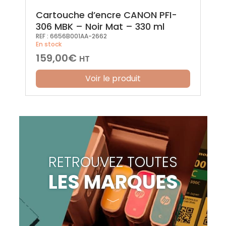
Cartouche d’encre CANON PFI-
306 MBK – Noir Mat – 330 ml
REF :
6656B001AA-2662
En stock
159,00
€
HT
Voir le produit
RETROUVEZ TOUTES
LES MARQUES