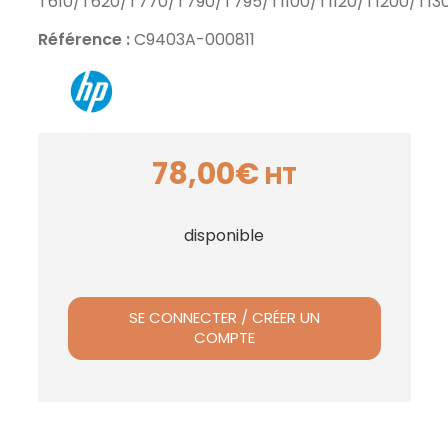
T610/T620/T770/T790/T795/T1100/T1120/T1200/T13
Référence :
C9403A-000811
78,00
€
HT
disponible
SE CONNECTER / CRÉER UN
COMPTE