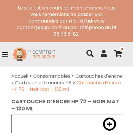
Le site est en cours de maintenance. Nous
vous remercions de passer vos
commandes par mail à l'adresse
contact@duplica.fr ou par téléphone au 01
85 73 51 82.
0
Accueil
>
Consommables
>
Cartouches d'encre
>
Cartouches traceurs HP
>
Cartouche d’encre
HP 72 – Noir Mat – 130 ml
CARTOUCHE D’ENCRE HP 72 – NOIR MAT
– 130 ML