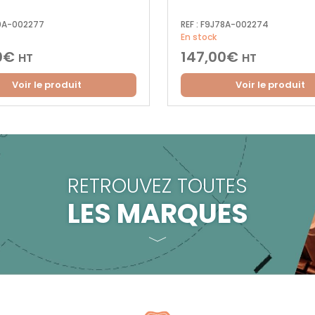
0A-002277
REF :
F9J78A-002274
En stock
0
€
147,00
€
HT
HT
Voir le produit
Voir le produit
RETROUVEZ TOUTES
LES MARQUES