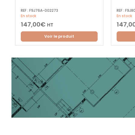
REF :
F9J76A-002273
REF :
F9J8
En stock
En stock
147,00
€
147,0
HT
Voir le produit