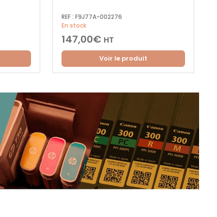
REF :
F9J77A-002276
En stock
147,00
€
HT
Voir le produit