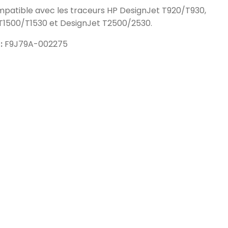
ompatible avec les traceurs HP DesignJet T920/T930,
T1500/T1530 et DesignJet T2500/2530.
 :
F9J79A-002275